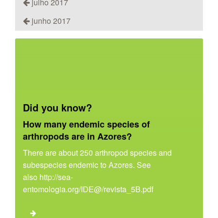
julho 2017
junho 2017
Did you know?
How many endemic species of
arthropods are in Azores?
There are about 250 arthropod species and
subespecies endemic to Azores. See
also http://sea-
entomologia.org/IDE@/revista_5B.pdf